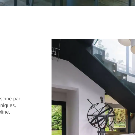
asciné par
hniques,
line.