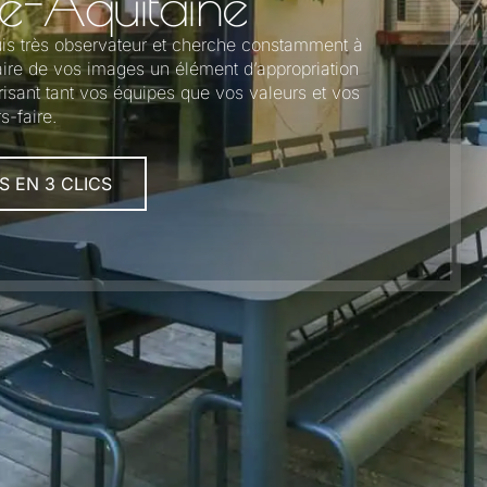
e-Aquitaine
 suis très observateur et cherche constamment à
faire de vos images un élément d’appropriation
risant tant vos équipes que vos valeurs et vos
s-faire.
S EN 3 CLICS