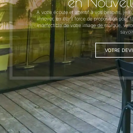
en Nouvell
A votre écoute et attentif à vos besoins, je
innover, en étant force de proposition pour 
indéfectible de votre image de marque, valo
savoir
VOTRE DEVI